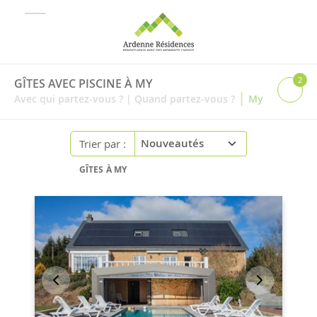
2
GÎTES AVEC PISCINE À MY
|
Avec qui partez-vous ?
|
Quand partez-vous ?
My
Trier par :
GÎTES À MY