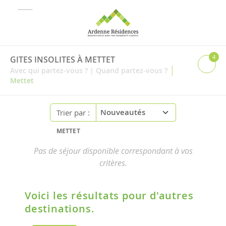
4
GITES INSOLITES À METTET
|
Avec qui partez-vous ?
|
Quand partez-vous ?
Mettet
Trier par :
METTET
Pas de séjour disponible correspondant à vos
critères.
Voici les résultats pour d'autres
destinations.