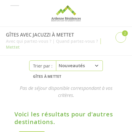
2
GÎTES AVEC JACUZZI À METTET
|
Avec qui partez-vous ?
|
Quand partez-vous ?
Mettet
Trier par :
GÎTES À METTET
Pas de séjour disponible correspondant à vos
critères.
Voici les résultats pour d'autres
destinations.