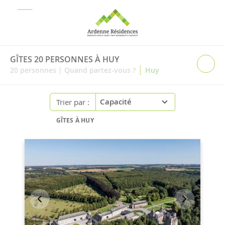
GÎTES 20 PERSONNES À HUY
|
20
personnes
|
Quand partez-vous ?
Huy
Trier par :
GÎTES À HUY