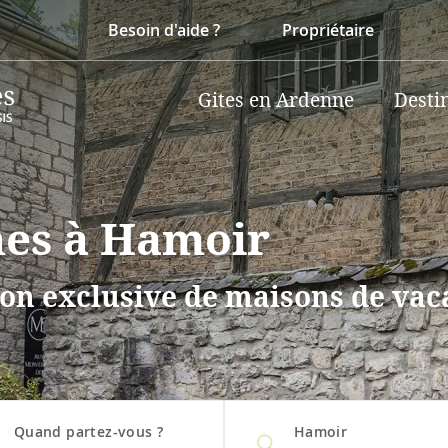
Besoin d'aide ?
Propriétaire
Gites en Ardenne
Desti
nes à Hamoir
on exclusive de maisons de vaca
Quand partez-vous ?
Hamoir