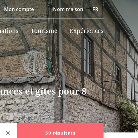
Mon compte
Nom maison
FR
nations
Tourisme
Expériences
nces et gîtes pour 8
59 résultats