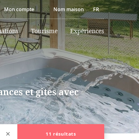
Mon compte
Nom maison
FR
nations
Tourisme
Expériences
nces et gîtes avec
11 résultats