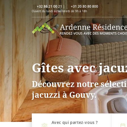
+32 86 21 00 21
|
+31 20 80 80 800
Ouvert du lundi au vendredi de 9h à 18h
Gîtes avec jacu
Découvrez notre sélecti
jacuzzi à Gouvy.
Avec qui partez-vous ?