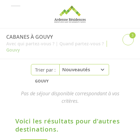
3
CABANES À GOUVY
|
Avec qui partez-vous ?
|
Quand partez-vous ?
Gouvy
Trier par :
GOUVY
Pas de séjour disponible correspondant à vos
critères.
Voici les résultats pour d'autres
destinations.