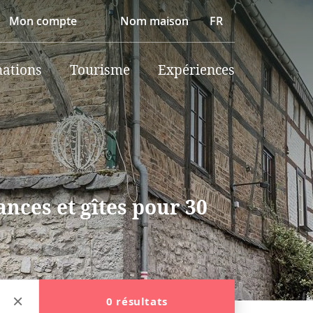
Mon compte
Nom maison
FR
nations
Tourisme
Expériences
nces et gîtes pour 30
0 résultats