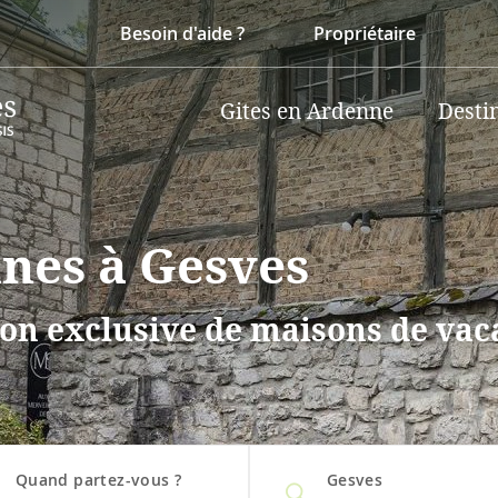
Besoin d'aide ?
Propriétaire
Gites en Ardenne
Desti
nnes à Gesves
on exclusive de maisons de vaca
Quand partez-vous ?
Gesves