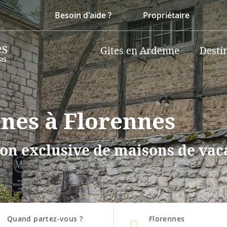
Besoin d'aide ?
Propriétaire
Gites en Ardenne
Desti
nnes à Florennes
on exclusive de maisons de vaca
Quand partez-vous ?
Florennes