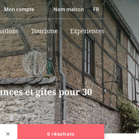
Mon compte
Nom maison
FR
nations
Tourisme
Expériences
nces et gîtes pour 30
0 résultats