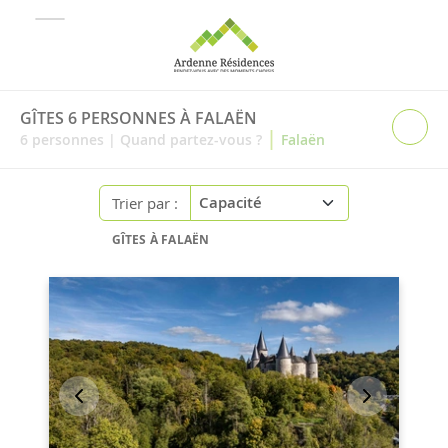
GÎTES 6 PERSONNES À FALAËN
|
6
personnes
|
Quand partez-vous ?
Falaën
Trier par :
GÎTES À FALAËN