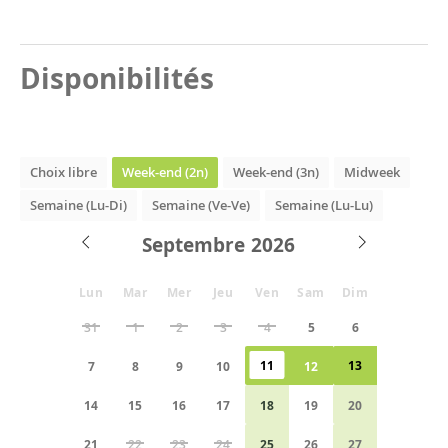
Disponibilités
Choix libre
Week-end (2n)
Week-end (3n)
Midweek
Semaine (Lu-Di)
Semaine (Ve-Ve)
Semaine (Lu-Lu)
Septembre
Lun
Mar
Mer
Jeu
Ven
Sam
Dim
31
1
2
3
4
5
6
11
13
7
8
9
10
12
14
15
16
17
18
19
20
21
22
23
24
25
26
27