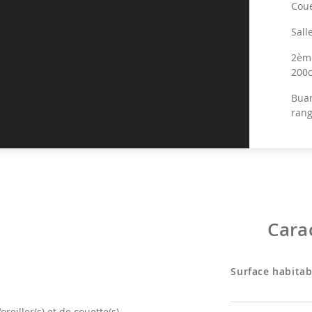
Coue
Sall
2ème
200c
Buan
ran
Toil
1E
Hall
3ème
Cara
Coue
faut
Surface habitab
Sall
4ème
reiller(s) et de couette(s).