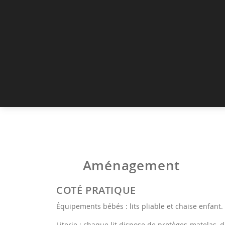
Aménagement
COTÉ PRATIQUE
Équipements bébés : lits pliable et chaise enfant.
Literie : chaque lit dispose de protèges-matelas, d'o