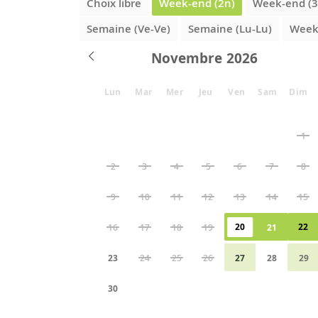
Choix libre
Week-end (2n)
Week-end (3
Semaine (Ve-Ve)
Semaine (Lu-Lu)
Week-
Novembre
Lun
Mar
Mer
Jeu
Ven
Sam
Dim
1
2
3
4
5
6
7
8
9
10
11
12
13
14
15
20
22
16
17
18
19
21
23
24
25
26
27
28
29
30