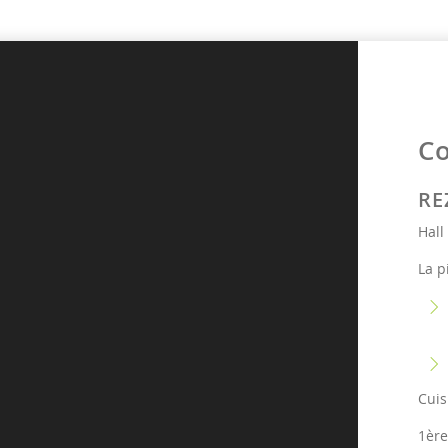
C
RE
Hall
La p
Cuis
1ère