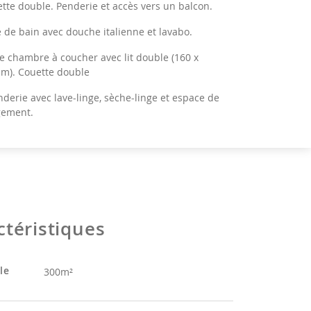
tte double. Penderie et accès vers un balcon.
e de bain avec douche italienne et lavabo.
 chambre à coucher avec lit double (160 x
m). Couette double
derie avec lave-linge, sèche-linge et espace de
gement.
ette indépendante.
R ÉTAGE
 de nuit.
 chambre à coucher avec lit double (160 x 200cm).
ctéristiques
ttes simples (140 x 200 cm). Lit bébé pliable, penderie et
euil.
le
300m²
e de bain avec baignoire, douche, 2 lavabos et toilette.
 chambre à coucher avec 2 lits simples (80 x 200cm) et 1