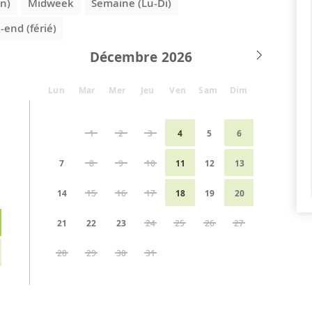
n)
Midweek
Semaine (Lu-Di)
end (férié)
Décembre
Lun
Mar
Mer
Jeu
Ven
Sam
Dim
1
2
3
4
5
6
7
8
9
10
11
12
13
14
15
16
17
18
19
20
21
22
23
24
25
26
27
28
29
30
31