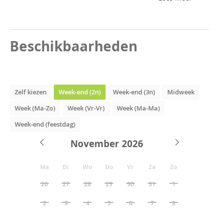
Beschikbaarheden
Zelf kiezen
Week-end (2n)
Week-end (3n)
Midweek
Week (Ma-Zo)
Week (Vr-Vr)
Week (Ma-Ma)
Week-end (feestdag)
November
Ma
Di
Wo
Do
Vr
Za
Zo
26
27
28
29
30
31
1
2
3
4
5
6
7
8