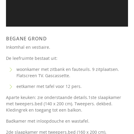
BEGANE GROND
Inkomhal en vestiaire.
De leefruimte bestaat uit:
woonkamer met zitbank en fauteuils. 9 zitplaatsen.
Flatscreen TV. Gascassette.
eetkamer met tafel voor 12 pers.
Aparte keuken: zie onderstaande details.1ste slaapkamer
met tweepers.bed (140 x 200 cm). Tweepers. dekbed.
Kledingrek en toegang tot een balkon.
Badkamer met inloopdouche en wastafel.
2de slaapkamer met tweepers.bed (160 x 200 cm).