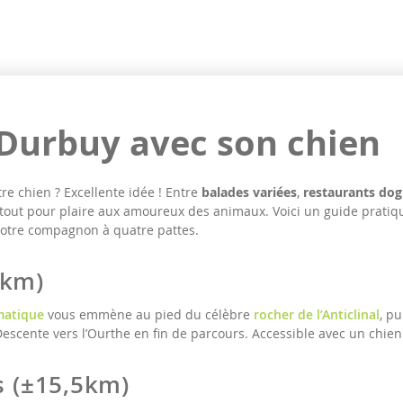
Durbuy avec son chien
e chien ? Excellente idée ! Entre
balades variées
,
restaurants dog
a tout pour plaire aux amoureux des animaux. Voici un guide pratiq
otre compagnon à quatre pattes.
6km)
matique
vous emmène au pied du célèbre
rocher de l’Anticlinal
, p
scente vers l’Ourthe en fin de parcours. Accessible avec un chien 
s (±15,5km)