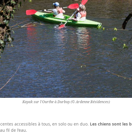
Kayak sur l'Ourthe à Durbuy (© Ardenne Résidences)
centes accessibles à tous, en solo ou en duo.
Les chiens sont les 
u fil de l’eau.