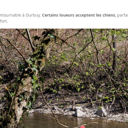
contournable à Durbuy.
Certains loueurs acceptent les chiens
, parf
fort.