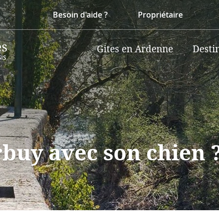
Besoin d'aide ?
Propriétaire
Gites en Ardenne
Desti
rbuy avec son chien 