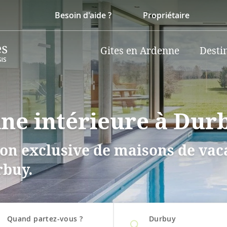
Besoin d'aide ?
Propriétaire
Gites en Ardenne
Desti
ine intérieure à Dur
on exclusive de maisons de vaca
rbuy.
Quand partez-vous ?
Durbuy