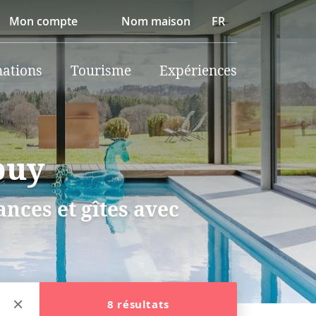
Mon compte
Nom maison
FR
nations
Tourisme
Expériences
buy
nces et gîtes avec
8 résultats