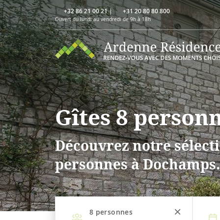
+32 86 21 00 21
|
+31 20 80 80 800
Ouvert du lundi au vendredi de 9h à 18h
Gîtes 8 person
Découvrez notre sélecti
personnes à Dochamps
8
personnes