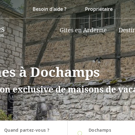
Besoin d'aide ?
Propriétaire
Gites en Ardenne
Desti
nes à Dochamps
on exclusive de maisons de vaca
.
Quand partez-vous ?
Dochamps