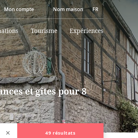
Mon compte
Nom maison
FR
nations
Tourisme
Expériences
nces et gîtes pour 8
49 résultats