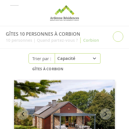
GÎTES 10 PERSONNES À CORBION
|
10
personnes
|
Quand partez-vous ?
Corbion
Trier par :
GÎTES À CORBION