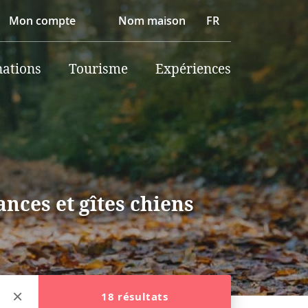
Mon compte
Nom maison
FR
nations
Tourisme
Expériences
nces et gîtes chiens
18 résultats