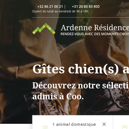
+32 86 21 00 21
|
+31 20 80 80 800
Ouvert du lundi au vendredi de 9h à 18h
Gîtes chien(s) 
Découvrez notre sélecti
admis à Coo.
1
animal domestique