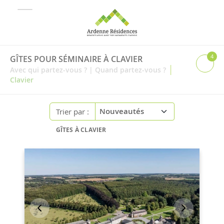
4
GÎTES POUR SÉMINAIRE À CLAVIER
|
Avec qui partez-vous ?
|
Quand partez-vous ?
Clavier
Trier par :
GÎTES À CLAVIER