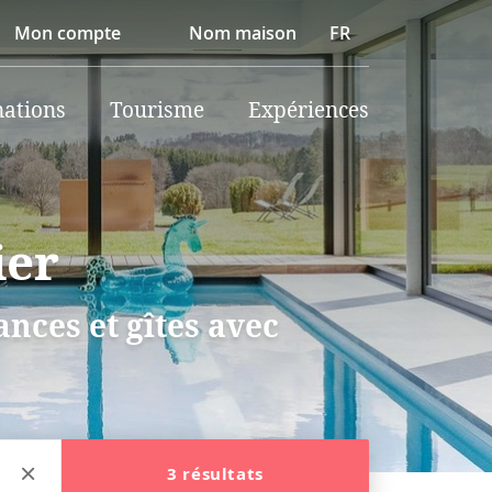
Mon compte
Nom maison
FR
nations
Tourisme
Expériences
ier
nces et gîtes avec
3 résultats