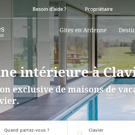
Besoin d'aide ?
Propriétaire
Gites en Ardenne
Desti
ine intérieure à Clav
on exclusive de maisons de vaca
vier.
Quand partez-vous ?
Clavier