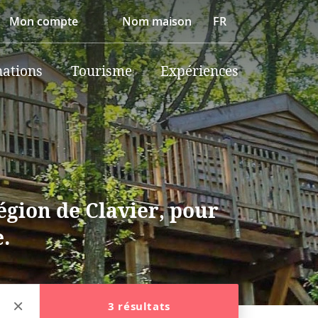
Mon compte
Nom maison
FR
nations
Tourisme
Expériences
égion de Clavier, pour
e.
3 résultats