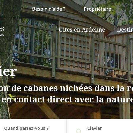
Besoin d'aide ?
Propriétaire
Gites en Ardenne
Desti
ier
on de cabanes nichées dans la r
 en contact direct avec la natur
Quand partez-vous ?
Clavier