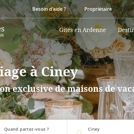
Besoin d'aide ?
Propriétaire
Gites en Ardenne
Desti
iage à Ciney
on exclusive de maisons de vaca
Quand partez-vous ?
Ciney