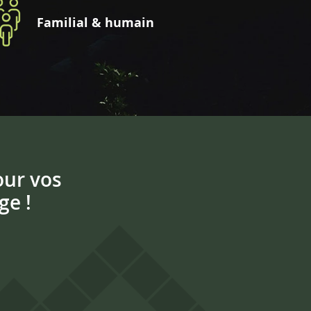
Familial & humain
our vos
ge !