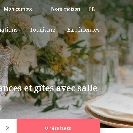
Mon compte
Nom maison
FR
nations
Tourisme
Expériences
nces et gîtes avec salle
0 résultats