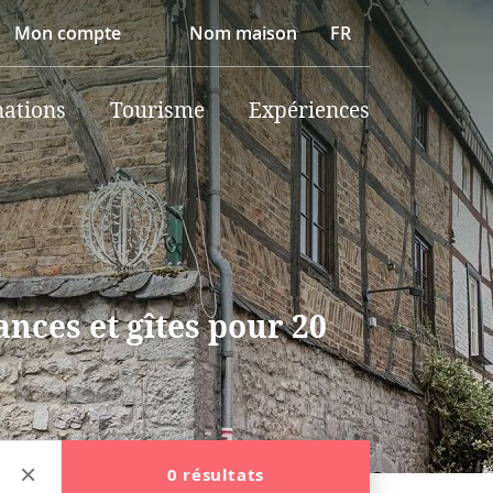
Mon compte
Nom maison
FR
nations
Tourisme
Expériences
nces et gîtes pour 20
0 résultats