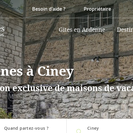
Besoin d'aide ?
Propriétaire
Gites en Ardenne
Desti
nnes à Ciney
on exclusive de maisons de vaca
Quand partez-vous ?
Ciney