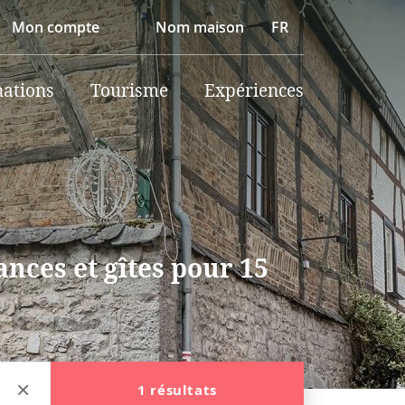
Mon compte
Nom maison
FR
nations
Tourisme
Expériences
nces et gîtes pour 15
1 résultats