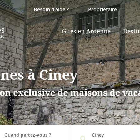
Besoin d'aide ?
Propriétaire
Gites en Ardenne
Desti
nnes à Ciney
on exclusive de maisons de vaca
Quand partez-vous ?
Ciney