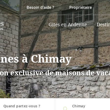
Besoin d'aide ?
Propriétaire
Gites en Ardenne
Desti
nnes à Chimay
on exclusive de maisons de vaca
Quand partez-vous ?
Chimay