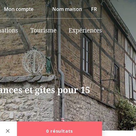
Mon compte
Nom maison
FR
nations
Tourisme
Expériences
nces et gîtes pour 15
0 résultats