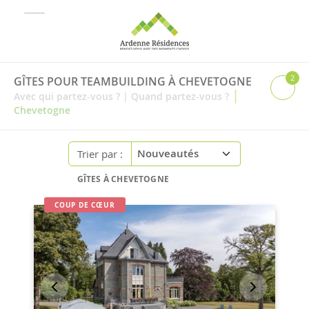
2
GÎTES POUR TEAMBUILDING À CHEVETOGNE
|
Avec qui partez-vous ?
|
Quand partez-vous ?
Chevetogne
Trier par :
GÎTES À CHEVETOGNE