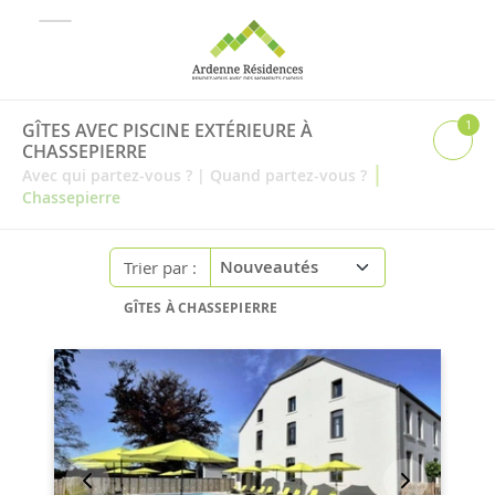
1
GÎTES AVEC PISCINE EXTÉRIEURE À
CHASSEPIERRE
|
Avec qui partez-vous ?
|
Quand partez-vous ?
Chassepierre
Trier par :
GÎTES À CHASSEPIERRE