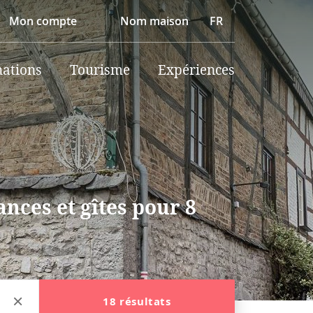
Mon compte
Nom maison
FR
nations
Tourisme
Expériences
nces et gîtes pour 8
18 résultats