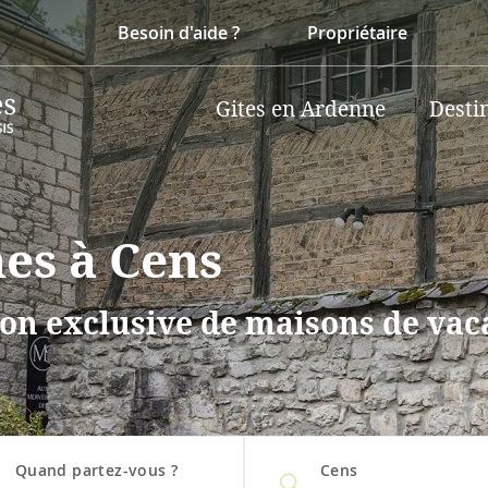
Besoin d'aide ?
Propriétaire
Gites en Ardenne
Desti
nes à Cens
on exclusive de maisons de vaca
Quand partez-vous ?
Cens