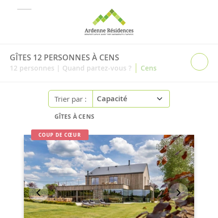
GÎTES 12 PERSONNES À CENS
|
12
personnes
|
Quand partez-vous ?
Cens
Trier par :
GÎTES À CENS