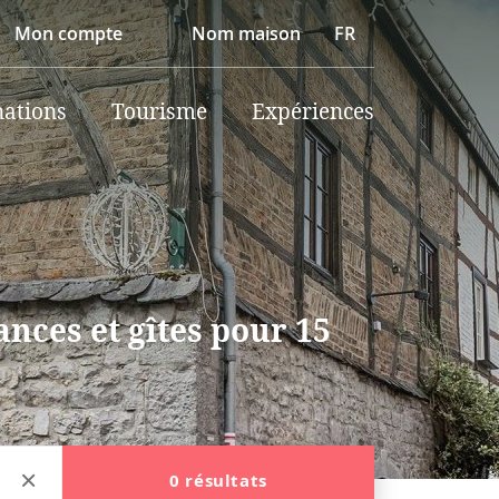
Mon compte
Nom maison
FR
nations
Tourisme
Expériences
nces et gîtes pour 15
0 résultats