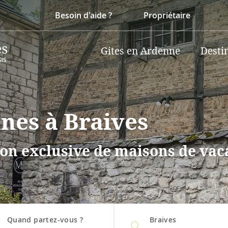
Besoin d'aide ?
Propriétaire
Gites en Ardenne
Desti
nes à Braives
on exclusive de maisons de vaca
Quand partez-vous ?
Braives