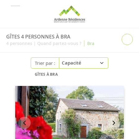
GÎTES 4 PERSONNES À BRA
|
4
personnes
|
Quand partez-vous ?
Bra
Trier par :
GÎTES À BRA