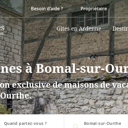
Besoin d'aide ?
Propriétaire
Gites en Ardenne
Desti
nnes à Bomal-sur-Ou
on exclusive de maisons de vaca
-Ourthe.
Quand partez-vous ?
Bomal-sur-Ourthe