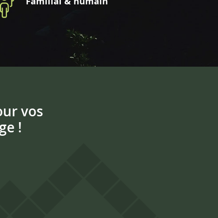
Familial & humain
our vos
ge !