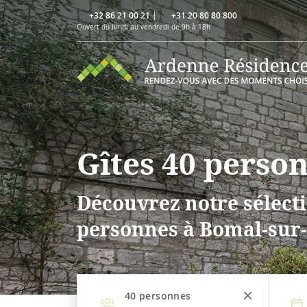
+32 86 21 00 21
|
+31 20 80 80 800
Ouvert du lundi au vendredi de 9h à 18h
Gîtes 40 perso
Découvrez notre sélecti
personnes à Bomal-sur
40
personnes