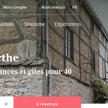
Mon compte
Nom maison
FR
nations
Tourisme
Expériences
rthe
nces et gîtes pour 40
0 résultats