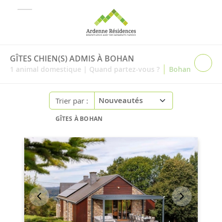
GÎTES CHIEN(S) ADMIS À BOHAN
|
1
animal domestique
|
Quand partez-vous ?
Bohan
Trier par :
GÎTES À BOHAN