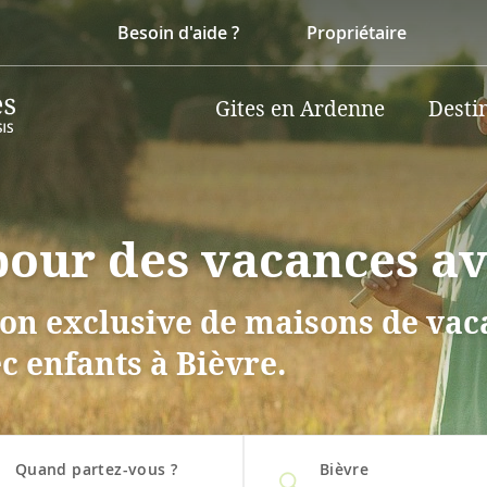
Besoin d'aide ?
Propriétaire
Gites en Ardenne
Desti
 pour des vacances a
on exclusive de maisons de vaca
c enfants à Bièvre.
Quand partez-vous ?
Bièvre