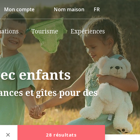
Mon compte
Nom maison
FR
nations
Tourisme
Expériences
vec enfants
nces et gîtes pour des
28 résultats