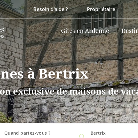
Besoin d'aide ?
Propriétaire
Gites en Ardenne
Desti
nes à Bertrix
on exclusive de maisons de vaca
Quand partez-vous ?
Bertrix