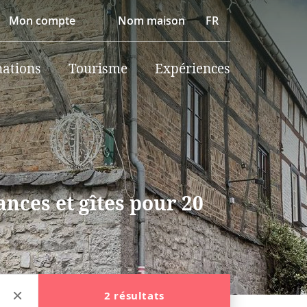
Mon compte
Nom maison
FR
nations
Tourisme
Expériences
nces et gîtes pour 20
2 résultats