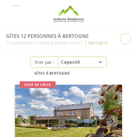
GÎTES 12 PERSONNES À BERTOGNE
|
12
personnes
|
Quand partez-vous ?
Bertogne
Trier par :
GÎTES À BERTOGNE