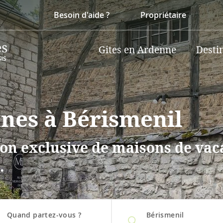
Besoin d'aide ?
Propriétaire
Gites en Ardenne
Desti
nnes à Bérismenil
on exclusive de maisons de vaca
.
Quand partez-vous ?
Bérismenil