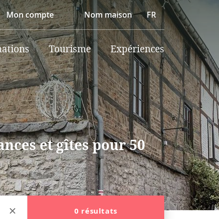
Mon compte
Nom maison
FR
nations
Tourisme
Expériences
nces et gîtes pour 50
0 résultats