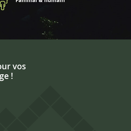
Familial & humain
our vos
ge !