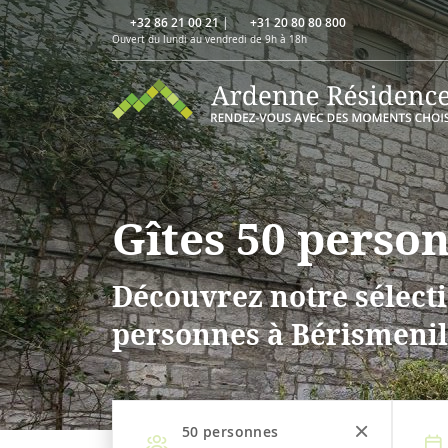
+32 86 21 00 21
|
+31 20 80 80 800
Ouvert du lundi au vendredi de 9h à 18h
Gîtes 50 perso
Découvrez notre sélecti
personnes à Bérismenil
50
personnes