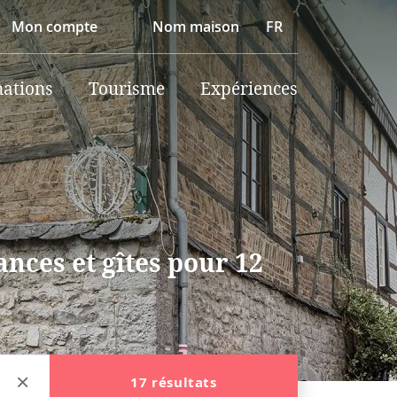
Mon compte
Nom maison
FR
nations
Tourisme
Expériences
nces et gîtes pour 12
17 résultats