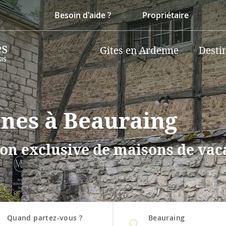
Besoin d'aide ?
Propriétaire
Gites en Ardenne
Desti
nnes à Beauraing
on exclusive de maisons de vaca
Quand partez-vous ?
Beauraing