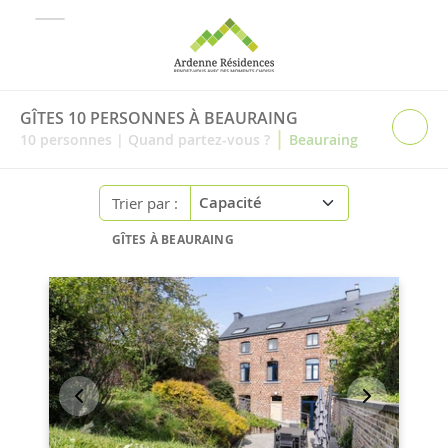
GÎTES 10 PERSONNES À BEAURAING
|
10
personnes
|
Quand partez-vous ?
Beauraing
Trier par :
GÎTES À BEAURAING