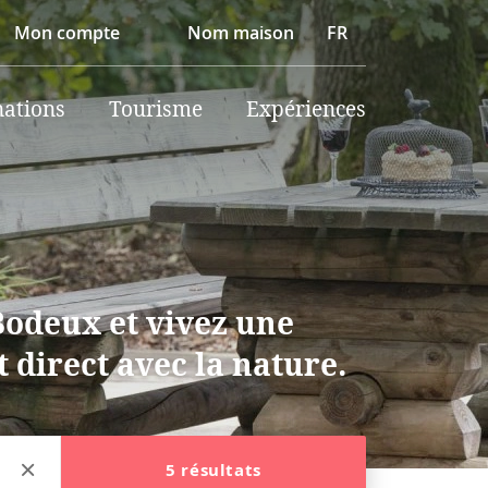
Mon compte
Nom maison
FR
nations
Tourisme
Expériences
Bodeux et vivez une
 direct avec la nature.
5 résultats