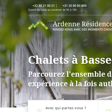
+32 86 21 00 21
|
+31 20 80 80 800
Ouvert du lundi au vendredi de 9h à 18h
Chalets à Bass
Parcourez l'ensemble de
expérience à la fois aut
Avec qui partez-vous ?