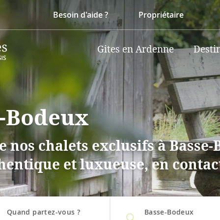
Besoin d'aide ?
Propriétaire
Gites en Ardenne
Desti
e-Bodeux
 nos chalets exclusifs à Basse-
hentique et luxueuse, en contact
Quand partez-vous ?
Basse-Bodeux