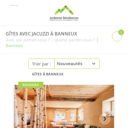
2
GÎTES AVEC JACUZZI À BANNEUX
|
Avec qui partez-vous ?
|
Quand partez-vous ?
Banneux
Trier par :
GÎTES À BANNEUX