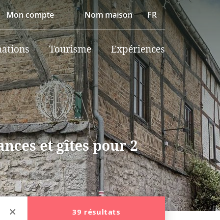
Mon compte
Nom maison
FR
nations
Tourisme
Expériences
nces et gîtes pour 2
39 résultats