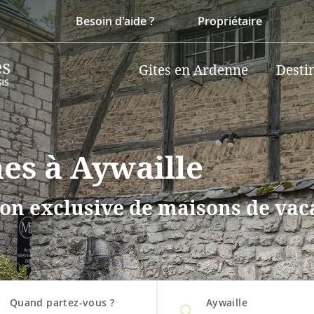
Besoin d'aide ?
Propriétaire
Gites en Ardenne
Desti
es à Aywaille
on exclusive de maisons de vaca
Quand partez-vous ?
Aywaille