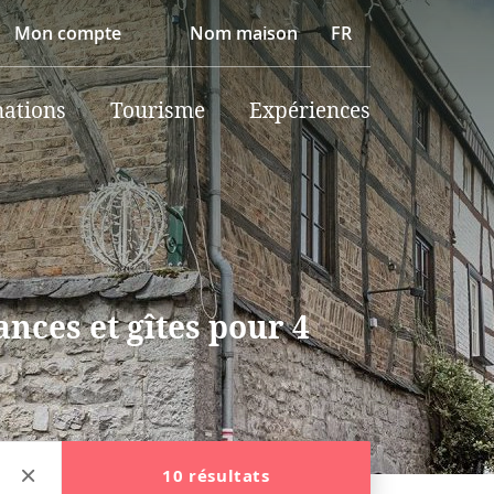
Mon compte
Nom maison
FR
nations
Tourisme
Expériences
nces et gîtes pour 4
10 résultats