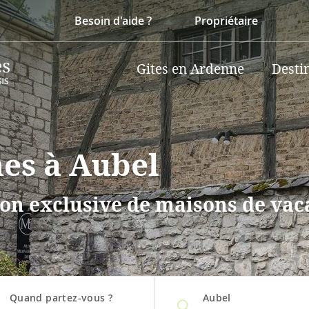
Besoin d'aide ?
Propriétaire
Gites en Ardenne
Desti
nes à Aubel
on exclusive de maisons de vaca
Quand partez-vous ?
Aubel