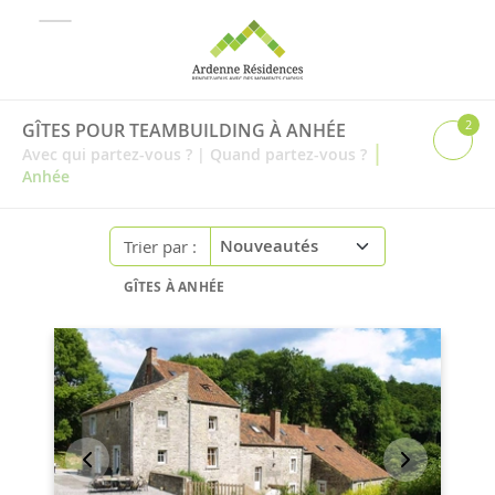
2
GÎTES POUR TEAMBUILDING À ANHÉE
|
Avec qui partez-vous ?
|
Quand partez-vous ?
Anhée
Trier par :
GÎTES À ANHÉE