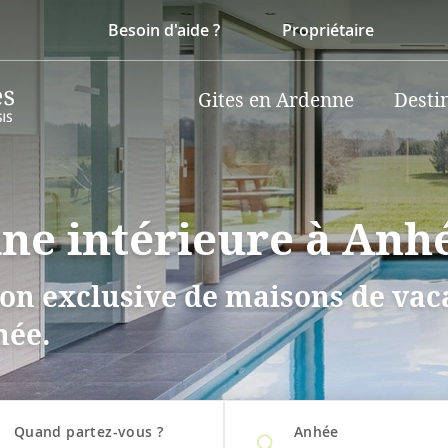
Besoin d'aide ?
Propriétaire
Gites en Ardenne
Desti
ine intérieure à Anh
on exclusive de maisons de vaca
hée.
Quand partez-vous ?
Anhée