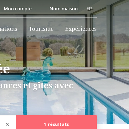
Mon compte
Nom maison
FR
nations
Tourisme
Expériences
ée
nces et gîtes avec
1 résultats