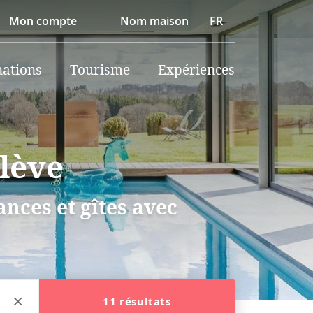
Mon compte
Nom maison
FR
nations
Tourisme
Expériences
blève
nces et gîtes avec
11 résultats