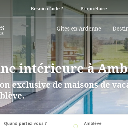
Besoin d'aide ?
Propriétaire
Gites en Ardenne
Desti
cine intérieure à Am
on exclusive de maisons de vaca
blève.
Quand partez-vous ?
Amblève