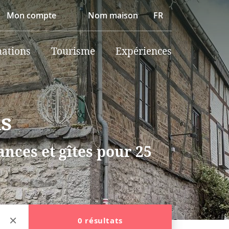
Mon compte
Nom maison
FR
nations
Tourisme
Expériences
is
nces et gîtes pour 25
0 résultats