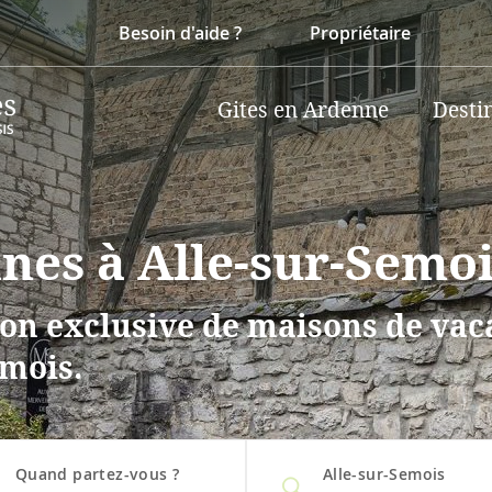
Besoin d'aide ?
Propriétaire
Gites en Ardenne
Desti
nnes à Alle-sur-Semo
on exclusive de maisons de vaca
emois.
Quand partez-vous ?
Alle-sur-Semois