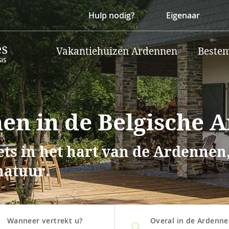
Hulp nodig?
Eigenaar
Vakantiehuizen Ardennen
Beste
nen in de Belgische 
ts in het hart van de Ardennen,
natuur.
Wanneer vertrekt u?
Overal in de Ardenn