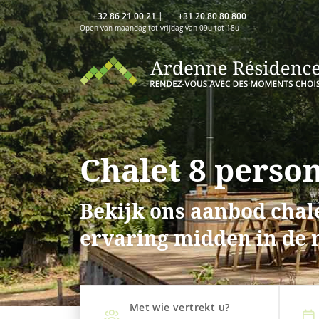
+32 86 21 00 21
|
+31 20 80 80 800
Open van maandag tot vrijdag van 09u tot 18u
Chalet 8 perso
Bekijk ons aanbod chale
ervaring midden in de 
Met wie vertrekt u?