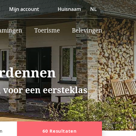
Mijn account
Huisnaam
NL
mmingen
Toerisme
Belevingen
Ardennen
 voor een eersteklas
60 Resultaten
en