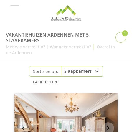
1
VAKANTIEHUIZEN ARDENNEN MET 5
SLAAPKAMERS
|
Met wie vertrekt u?
|
Wanneer vertrekt u?
Overal in
de Ardennen
Sorteren op:
FACILITEITEN