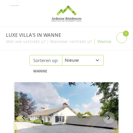
1
LUXE VILLA'S IN WANNE
|
Met wie vertrekt u?
|
Wanneer vertrekt u?
Wanne
Sorteren op:
WANNE